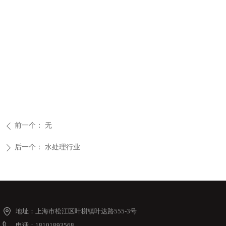
前一个：
无
ꄴ
后一个：
水处理行业
ꄲ
地址：
上海市松江区叶榭镇叶达路555-3号
电话：
18101893568